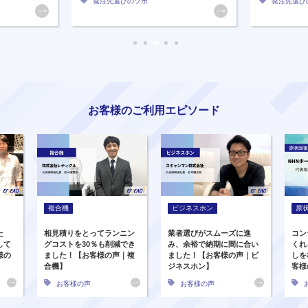
発注先選びのツボ
発注先選び
お客様のご利用エピソード
複合機
ビジネスホン
原
た
相見積りをとってランニン
業者選びがスムーズに進
コン
して
グコストを30％も削減でき
み、余裕で納期に間に合い
くれ
様の
ました！【お客様の声｜複
ました！【お客様の声｜ビ
しを
合機】
ジネスホン】
客様
お客様の声
お客様の声