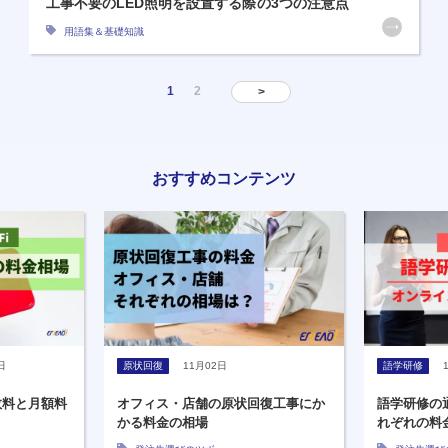
工事不要のLED照明を設置する際の3つの注意点
用語集＆基礎知識
1
2
>
おすすめコンテンツ
語学研修
11月02日
原状回復
回復工事にか
語学研修の通学型・オンライン型そ
原状回復業
れぞれの料金相場を紹介
ための3つ