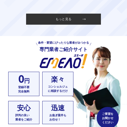
もっと見る
条件・要望にぴったりな業者がみつかる
専門業者ご紹介サイト
0
楽々
円
コンシェルジュ
登録不要
に相談するだけ
完全無料
安心
迅速
ご要望を
評判の良い
お急ぎ案件も
お聞かせ
業者をご紹介
お任せ！
ください