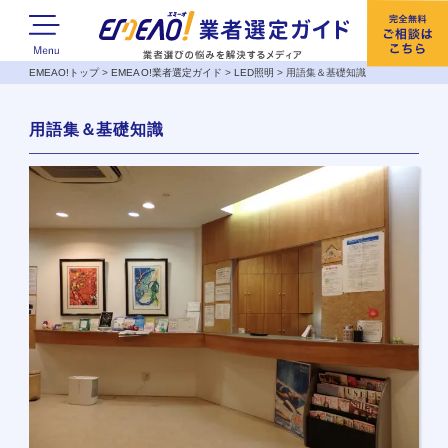
EMEAO!トップ
>
EMEAO!業者選定ガイド
>
LED照明
>
用語集＆基礎知識
用語集＆基礎知識