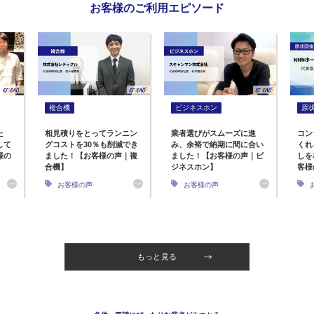
お客様のご利用エピソード
複合機
ビジネスホン
原
た
相見積りをとってランニン
業者選びがスムーズに進
コン
して
グコストを30％も削減でき
み、余裕で納期に間に合い
くれ
様の
ました！【お客様の声｜複
ました！【お客様の声｜ビ
しを
合機】
ジネスホン】
客様
お客様の声
お客様の声
もっと見る