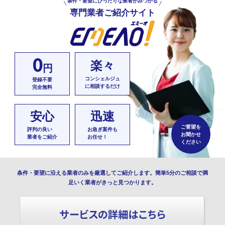
条件・要望にぴったりな業者がみつかる
専門業者ご紹介サイト
0
楽々
円
コンシェルジュ
登録不要
に相談するだけ
完全無料
安心
迅速
ご要望を
評判の良い
お急ぎ案件も
お聞かせ
業者をご紹介
お任せ！
ください
条件・要望に沿える業者のみを厳選してご紹介します。簡単5分のご相談で満
足いく業者がきっと見つかります。