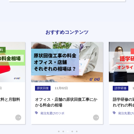
おすすめコンテンツ
日
原状回復
11月02日
語学研修
数料と月額料
オフィス・店舗の原状回復工事にか
語学研修の
かる料金の相場
れぞれの料
発注先選びのツボ
発注先選び