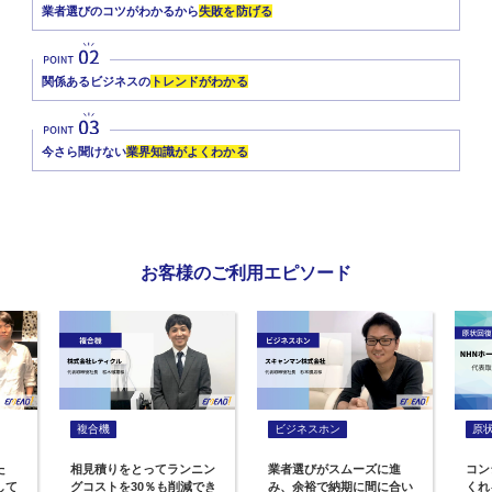
業者選びのコツがわかるから
失敗を防げる
関係あるビジネスの
トレンドがわかる
今さら聞けない
業界知識がよくわかる
お客様のご利用エピソード
複合機
ビジネスホン
原
た
相見積りをとってランニン
業者選びがスムーズに進
コン
して
グコストを30％も削減でき
み、余裕で納期に間に合い
くれ