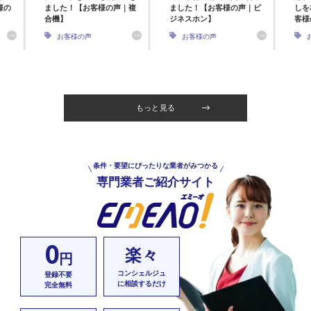
様の
ました！【お客様の声｜複
ました！【お客様の声｜ビ
しを
合機】
ジネスホン】
客様
お客様の声
お客様の声
もっと見る
条件・要望にぴったりな業者がみつかる
専門業者ご紹介サイト
0
楽々
円
コンシェルジュ
登録不要
に相談するだけ
完全無料