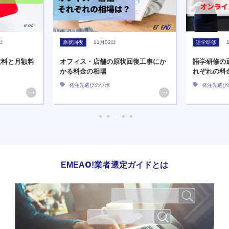
日
原状回復
11月02日
語学研修
数料と月額料
オフィス・店舗の原状回復工事にか
語学研修の
かる料金の相場
れぞれの料
発注先選びのツボ
発注先選び
EMEAO!業者選定ガイドとは