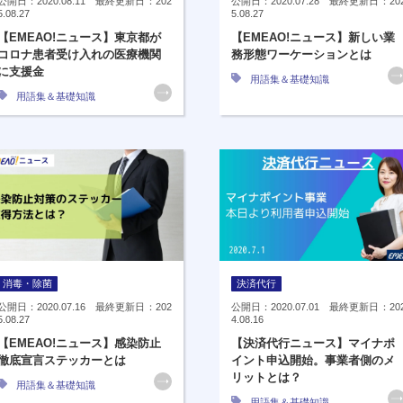
公開日：2020.08.11 最終更新日：202
公開日：2020.07.28 最終更新日：20
5.08.27
5.08.27
【EMEAO!ニュース】東京都が
【EMEAO!ニュース】新しい業
コロナ患者受け入れの医療機関
務形態ワーケーションとは
に支援金
用語集＆基礎知識
用語集＆基礎知識
消毒・除菌
決済代行
公開日：2020.07.16 最終更新日：202
公開日：2020.07.01 最終更新日：20
5.08.27
4.08.16
【EMEAO!ニュース】感染防止
【決済代行ニュース】マイナポ
徹底宣言ステッカーとは
イント申込開始。事業者側のメ
リットとは？
用語集＆基礎知識
用語集＆基礎知識