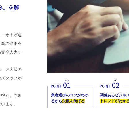
み」を解
ミーオ！が運
仕事の詳細を
る完全人力サ
は、お客様の
いスタッフが
。
て得た、さま
業者選びのコツがわか
関係あるビジネ
るから
失敗を防げる
トレンドがわか
ています。