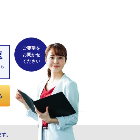
ご要望を
速
お聞かせ
ください
件も
ます。