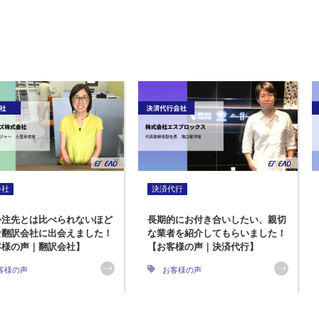
会社
決済代行
外注先とは比べられないほど
長期的にお付き合いしたい、親切
な翻訳会社に出会えました！
な業者を紹介してもらいました！
客様の声｜翻訳会社】
【お客様の声｜決済代行】
客様の声
お客様の声