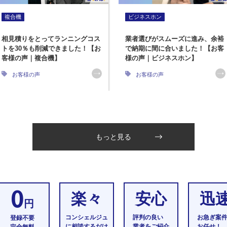
複合機
ビジネスホン
相見積りをとってランニングコス
業者選びがスムーズに進み、余裕
トを30％も削減できました！【お
で納期に間に合いました！【お客
客様の声｜複合機】
様の声｜ビジネスホン】
お客様の声
お客様の声
もっと見る
0
楽々
安心
迅
円
コンシェルジュ
評判の良い
お急ぎ案
登録不要
に相談するだけ
業者をご紹介
お任せ！
完全無料