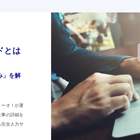
ドとは
み」を解
ミーオ！が運
仕事の詳細を
る完全人力サ