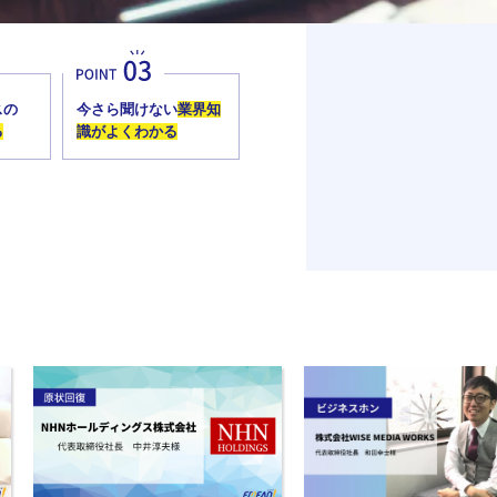
スの
今さら聞けない
業界知
る
識がよくわかる