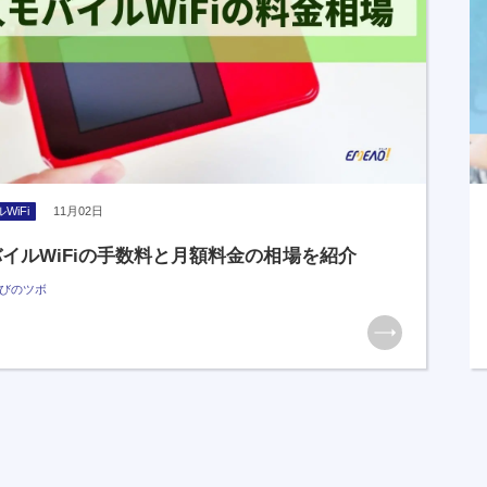
WiFi
11月02日
イルWiFiの手数料と月額料金の相場を紹介
びのツボ