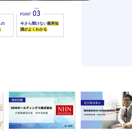
スの
今さら聞けない
業界知
る
識がよくわかる