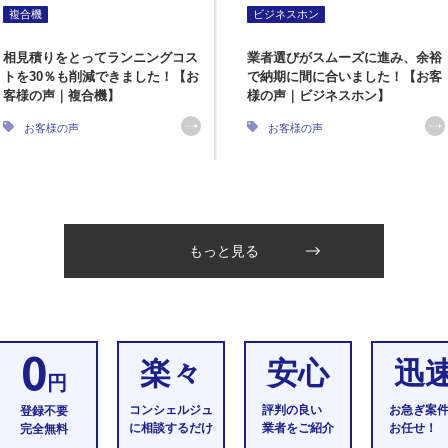
複合機
ビジネスホン
相見積りをとってランニングコス
業者選びがスムーズに進み、余裕
トを30％も削減できました！【お
で納期に間に合いました！【お客
客様の声｜複合機】
様の声｜ビジネスホン】
お客様の声
お客様の声
もっと見る
0
楽々
安心
迅
円
コンシェルジュ
評判の良い
お急ぎ案
登録不要
に相談するだけ
業者をご紹介
お任せ！
完全無料