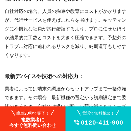
自社対応の場合、人員の拘束や教育にコストがかかります
が、代行サービスを使えばこれらを省けます。キッティン
グに不慣れな社員が試行錯誤するより、プロに任せたほう
が結果的に工数とコストを大きく圧縮できます。予想外の
トラブル対応に追われるリスクも減り、納期遵守もしやす
くなります。
最新デバイスや技術への対応力：
業者によっては端末の調達からセットアップまで一括依頼
できます。その場合、最新機種の選定から初期設定まで委
託できるため、自社では扱いが難しい新技術にもスムーズ
簡単20秒で完了！
電話で無料相談！
に対応可能です。例えばOSの大幅アップデートや新しい
複数業者に
0120-411-900

MDM設定項目にも精通したプロが対応するので安心で
今すぐ無料問い合わせ