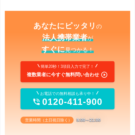
あなたにピッタリ
の
法人携帯業者
が
すぐに
見つかる！
簡単20秒！3項目入力で完了！

複数業者に今すぐ無料問い合わせ
お電話での無料相談も承り中！
0120-411-900

9:00～21:00
営業時間（土日祝日除く）