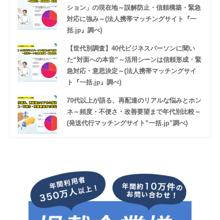
ション」の現在地～誤解防止・信頼構築・緊急
対応に強み～(法人携帯マッチングサイト『一
括.jp』調べ)
【世代別調査】40代ビジネスパーソンに聞い
た“対面への本音”～活用シーンは信頼形成・緊
急対応・意思決定～(法人携帯マッチングサイ
ト『一括.jp』調べ)
70代以上が語る、再配達のリアルな悩みとホン
ネ～頻度・不便さ・改善要望まで年代別比較～
(発送代行マッチングサイト”一括.jp”調べ)