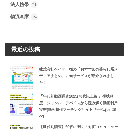
法人携帯
116
物流倉庫
190
最近の投稿
株式会社ケイオー様の「おすすめの暮らし系メ
ディアまとめ」に当サービスが紹介されまし
た！
『年代別動画調査2025(70代以上編)』視聴頻
度・ジャンル・デバイスから読み解く動画利用
実態(動画制作マッチングサイト『一括.jp』調
べ)
【世代別調査】50代に聞く「対面コミュニケー