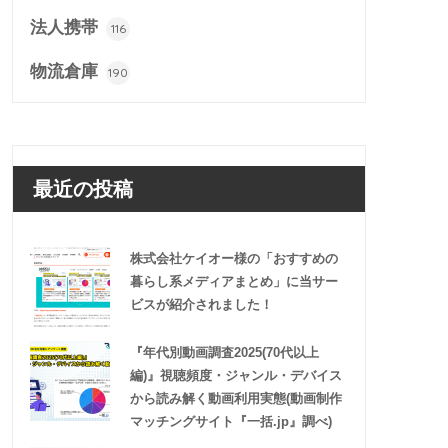
法人携帯
116
物流倉庫
190
最近の投稿
株式会社ケイオー様の「おすすめの
暮らし系メディアまとめ」に当サー
ビスが紹介されました！
『年代別動画調査2025(70代以上
編)』視聴頻度・ジャンル・デバイス
から読み解く動画利用実態(動画制作
マッチングサイト『一括.jp』調べ)