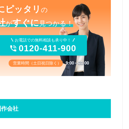
にピッタリ
の
社
すぐに
が
見つかる！
お電話での無料相談も承り中！
0120-411-900

9:00～21:00
営業時間（土日祝日除く）
制作会社