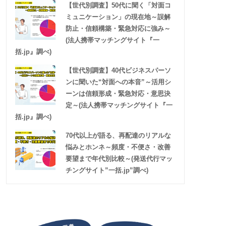
【世代別調査】50代に聞く「対面コ
ミュニケーション」の現在地～誤解
防止・信頼構築・緊急対応に強み～
(法人携帯マッチングサイト『一
括.jp』調べ)
【世代別調査】40代ビジネスパーソ
ンに聞いた“対面への本音”～活用シ
ーンは信頼形成・緊急対応・意思決
定～(法人携帯マッチングサイト『一
括.jp』調べ)
70代以上が語る、再配達のリアルな
悩みとホンネ～頻度・不便さ・改善
要望まで年代別比較～(発送代行マッ
チングサイト”一括.jp”調べ)