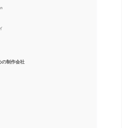
an
イ
めの制作会社