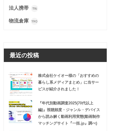
法人携帯
116
物流倉庫
190
最近の投稿
株式会社ケイオー様の「おすすめの
暮らし系メディアまとめ」に当サー
ビスが紹介されました！
『年代別動画調査2025(70代以上
編)』視聴頻度・ジャンル・デバイス
から読み解く動画利用実態(動画制作
マッチングサイト『一括.jp』調べ)