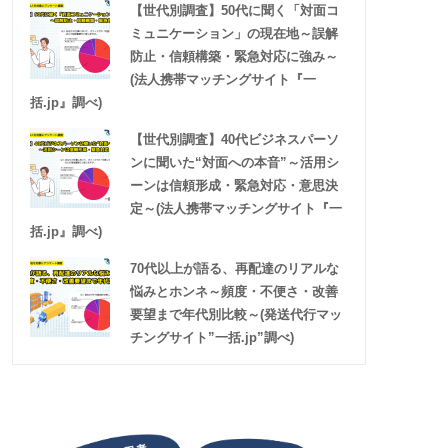
【世代別調査】50代に聞く「対面コ
ミュニケーション」の現在地～誤解
防止・信頼構築・緊急対応に強み～
(法人携帯マッチングサイト『一
括.jp』調べ)
【世代別調査】40代ビジネスパーソ
ンに聞いた“対面への本音”～活用シ
ーンは信頼形成・緊急対応・意思決
定～(法人携帯マッチングサイト『一
括.jp』調べ)
70代以上が語る、再配達のリアルな
悩みとホンネ～頻度・不便さ・改善
要望まで年代別比較～(発送代行マッ
チングサイト”一括.jp”調べ)