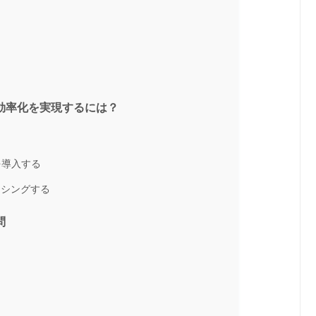
効率化を実現するには？
を導入する
ーシングする
問
？