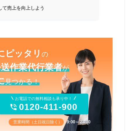
して売上を向上しよう
にピッタリ
の
発送作業代行業者
が
に
見つかる！
お電話での無料相談も承り中！
0120-411-900

9:00～21:00
営業時間（土日祝日除く）