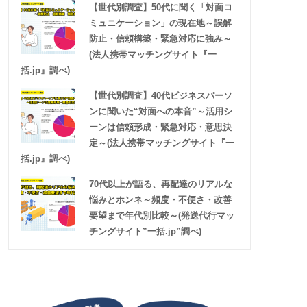
【世代別調査】50代に聞く「対面コ
ミュニケーション」の現在地～誤解
防止・信頼構築・緊急対応に強み～
(法人携帯マッチングサイト『一
括.jp』調べ)
【世代別調査】40代ビジネスパーソ
ンに聞いた“対面への本音”～活用シ
ーンは信頼形成・緊急対応・意思決
定～(法人携帯マッチングサイト『一
括.jp』調べ)
70代以上が語る、再配達のリアルな
悩みとホンネ～頻度・不便さ・改善
要望まで年代別比較～(発送代行マッ
チングサイト”一括.jp”調べ)