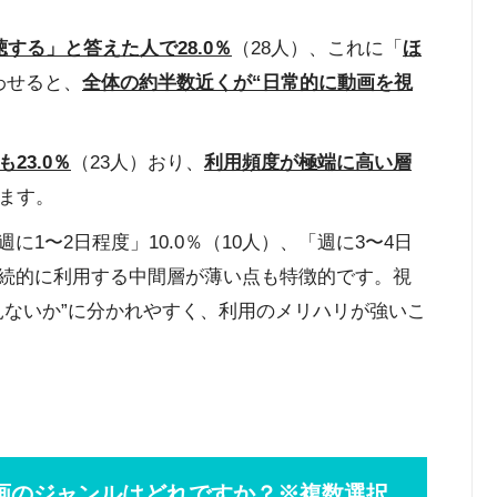
する」と答えた人で28.0％
（28人）、これに「
ほ
わせると、
全体の約半数近くが“日常的に動画を視
23.0％
（23人）おり、
利用頻度が極端に高い層
ます。
週に1〜2日程度」10.0％（10人）、「週に3〜4日
、断続的に利用する中間層が薄い点も特徴的です。視
見ないか”に分かれやすく、利用のメリハリが強いこ
画のジャンルはどれですか？※複数選択