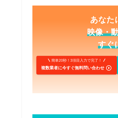
あなた
映像・
すぐ
簡単20秒！3項目入力で完了！

複数業者に今すぐ無料問い合わせ