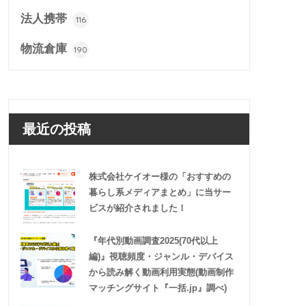
法人携帯
116
物流倉庫
190
最近の投稿
株式会社ケイオー様の「おすすめの
暮らし系メディアまとめ」に当サー
ビスが紹介されました！
『年代別動画調査2025(70代以上
編)』視聴頻度・ジャンル・デバイス
から読み解く動画利用実態(動画制作
マッチングサイト『一括.jp』調べ)