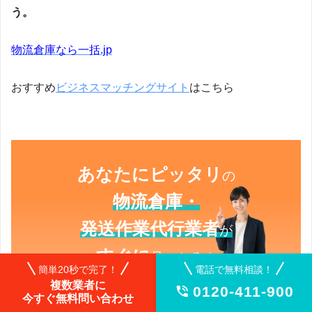
う。
物流倉庫なら一括.jp
おすすめ
ビジネスマッチングサイト
はこちら
あなたにピッタリ
の
物流倉庫・
発送作業代行業者
が
すぐに
見つかる！
簡単20秒で完了！
電話で無料相談！
複数業者に
0120-411-900

簡単20秒！3項目入力で完了！
今すぐ無料問い合わせ