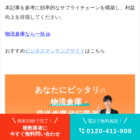
本記事を参考に効率的なサプライチェーンを構築し、利益
向上を目指してください。
物流倉庫なら一括.jp
おすすめ
ビジネスマッチングサイト
はこちら
あなたにピッタリ
の
物流倉庫・
発送作業代行業者
が
簡単20秒で完了！
電話で無料相談！
すぐに
見つかる！
複数業者に
0120-411-900

今すぐ無料問い合わせ