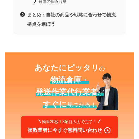
倉庫の保管容量
まとめ：自社の商品や戦略に合わせて物流
拠点を選ぼう
あなたにピッタリ
の
物流倉庫・
発送作業代行業者
が
すぐに
見つかる！
簡単20秒！3項目入力で完了！

複数業者に今すぐ無料問い合わせ