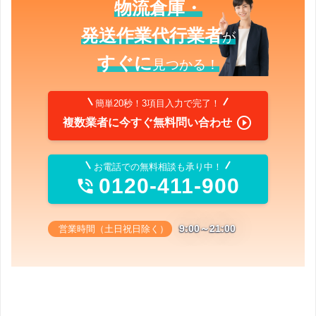
物流倉庫・
発送作業代行業者
が
すぐに
見つかる！
簡単20秒！3項目入力で完了！

複数業者に今すぐ無料問い合わせ
お電話での無料相談も承り中！
0120-411-900

9:00～21:00
営業時間（土日祝日除く）