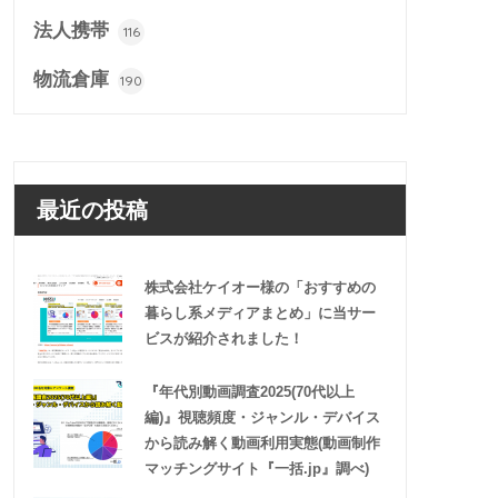
法人携帯
116
物流倉庫
190
最近の投稿
株式会社ケイオー様の「おすすめの
暮らし系メディアまとめ」に当サー
ビスが紹介されました！
『年代別動画調査2025(70代以上
編)』視聴頻度・ジャンル・デバイス
から読み解く動画利用実態(動画制作
マッチングサイト『一括.jp』調べ)