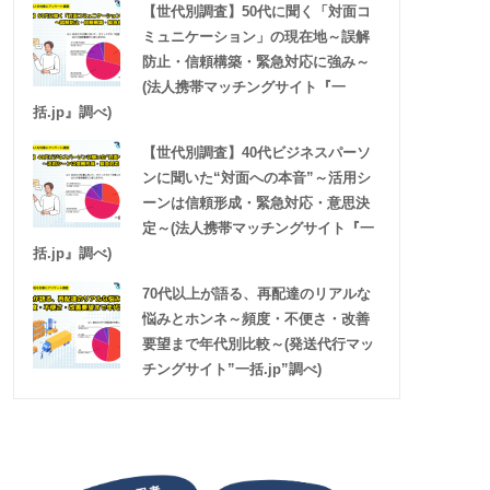
【世代別調査】50代に聞く「対面コ
ミュニケーション」の現在地～誤解
防止・信頼構築・緊急対応に強み～
(法人携帯マッチングサイト『一
括.jp』調べ)
【世代別調査】40代ビジネスパーソ
ンに聞いた“対面への本音”～活用シ
ーンは信頼形成・緊急対応・意思決
定～(法人携帯マッチングサイト『一
括.jp』調べ)
70代以上が語る、再配達のリアルな
悩みとホンネ～頻度・不便さ・改善
要望まで年代別比較～(発送代行マッ
チングサイト”一括.jp”調べ)