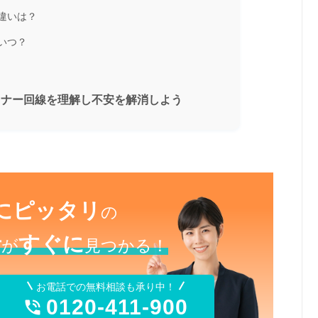
違いは？
いつ？
トナー回線を理解し不安を解消しよう
にピッタリ
の
者
すぐに
が
見つかる！
お電話での無料相談も承り中！
0120-411-900
