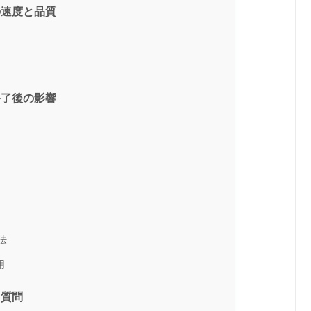
の速度と品質
終了後の影響
法
用
る質問