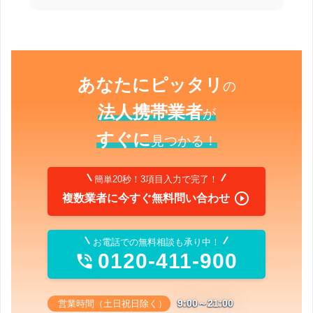
あなたにピッタリ
の
法人携帯業者
が
すぐに
見つかる！
簡単20秒！3項目入力で完了！

複数業者に今すぐ無料問い合わせ
お電話での無料相談も承り中！
0120-411-900

9:00～21:00
営業時間（土日祝日除く）