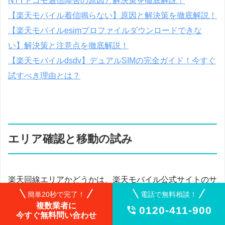
NTTドコモ通信障害の原因と解決策を徹底解説！
【楽天モバイル着信鳴らない】原因と解決策を徹底解説！
【楽天モバイルesimプロファイルダウンロードできな
い】解決策と注意点を徹底解説！
【楽天モバイルdsdv】デュアルSIMの完全ガイド！今すぐ
試すべき理由とは？
エリア確認と移動の試み
楽天回線エリアかどうかは、楽天モバイル公式サイトのサ
ービスエリアマップで手軽に確認できます。住所や施設名
簡単20秒で完了！
電話で無料相談！
複数業者に
0120-411-900

で検索すると、4Gや5Gといった電波の対応状況が地図上
今すぐ無料問い合わせ
に色分けで表示されるため、一目で判断がつくでしょう。