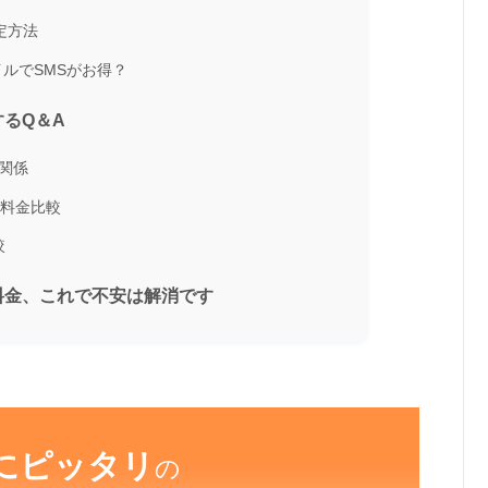
設定方法
バイルでSMSがお得？
するQ＆A
関係
S料金比較
較
料金、これで不安は解消です
にピッタリ
の