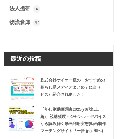
法人携帯
116
物流倉庫
190
最近の投稿
株式会社ケイオー様の「おすすめの
暮らし系メディアまとめ」に当サー
ビスが紹介されました！
『年代別動画調査2025(70代以上
編)』視聴頻度・ジャンル・デバイス
から読み解く動画利用実態(動画制作
マッチングサイト『一括.jp』調べ)