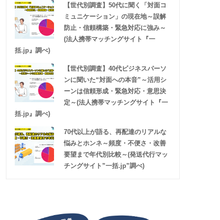
【世代別調査】50代に聞く「対面コ
ミュニケーション」の現在地～誤解
防止・信頼構築・緊急対応に強み～
(法人携帯マッチングサイト『一
括.jp』調べ)
【世代別調査】40代ビジネスパーソ
ンに聞いた“対面への本音”～活用シ
ーンは信頼形成・緊急対応・意思決
定～(法人携帯マッチングサイト『一
括.jp』調べ)
70代以上が語る、再配達のリアルな
悩みとホンネ～頻度・不便さ・改善
要望まで年代別比較～(発送代行マッ
チングサイト”一括.jp”調べ)