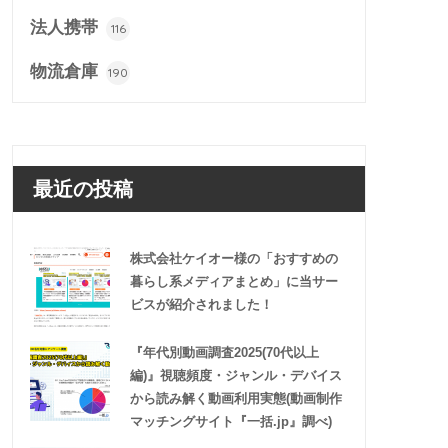
法人携帯
116
物流倉庫
190
最近の投稿
株式会社ケイオー様の「おすすめの
暮らし系メディアまとめ」に当サー
ビスが紹介されました！
『年代別動画調査2025(70代以上
編)』視聴頻度・ジャンル・デバイス
から読み解く動画利用実態(動画制作
マッチングサイト『一括.jp』調べ)