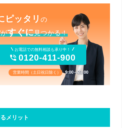
にピッタリ
の
者
すぐに
が
見つかる！
お電話での無料相談も承り中！
0120-411-900

9:00～21:00
営業時間（土日祝日除く）
するメリット