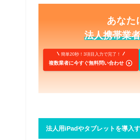
あなた
法人携帯業
簡単20秒！3項目入力で完了！

複数業者に今すぐ無料問い合わせ
法人用iPadやタブレットを導入