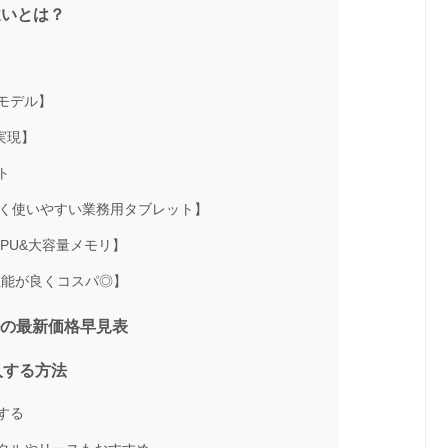
の違いとは？
たモデル】
を実現】
ト
れにくく使いやすい業務用タブレット】
能CPU&大容量メモリ】
で性能が良くコスパ◎】
デルの最新価格早見表
入する方法
する