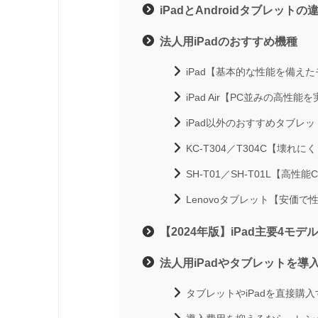
iPadとAndroidタブレット
法人用iPadのおすすめ機種
iPad【基本的な性能を備え
iPad Air【PC並みの高性能
iPad以外のおすすめタブレッ
KC-T304／T304C【壊
SH-T01／SH-T01L【高性
Lenovoタブレット【安価
【2024年版】iPad主要4モ
法人用iPadやタブレットを導
タブレットやiPadを直接購入