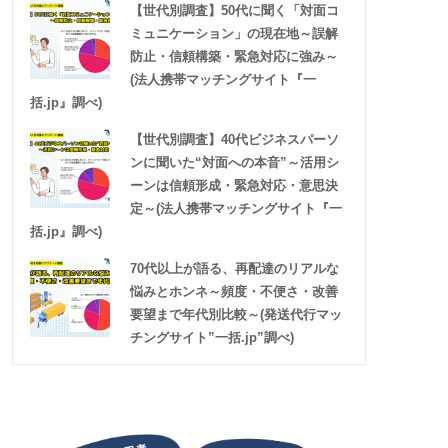
【世代別調査】50代に聞く「対面コ
ミュニケーション」の現在地～誤解
防止・信頼構築・緊急対応に強み～
(法人携帯マッチングサイト『一
括.jp』調べ)
【世代別調査】40代ビジネスパーソ
ンに聞いた“対面への本音”～活用シ
ーンは信頼形成・緊急対応・意思決
定～(法人携帯マッチングサイト『一
括.jp』調べ)
70代以上が語る、再配達のリアルな
悩みとホンネ～頻度・不便さ・改善
要望まで年代別比較～(発送代行マッ
チングサイト”一括.jp”調べ)