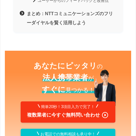
ユーザーからのフィードバックと改善点
まとめ：NTTコミュニケーションズのフリ
ーダイヤルを賢く活用しよう
あなたにピッタリ
の
法人携帯業者
が
すぐに
見つかる！
簡単20秒！3項目入力で完了！

複数業者に今すぐ無料問い合わせ
お電話での無料相談も承り中！