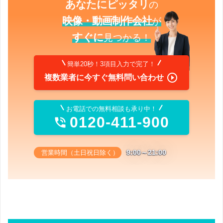
あなたにピッタリ
の
映像・動画制作会社
が
すぐに
見つかる！
簡単20秒！3項目入力で完了！

複数業者に今すぐ無料問い合わせ
お電話での無料相談も承り中！
0120-411-900

9:00～21:00
営業時間（土日祝日除く）