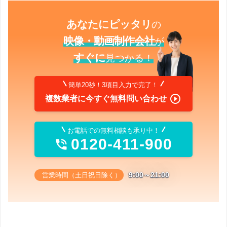
あなたにピッタリ
の
映像・動画制作会社
が
すぐに
見つかる！
簡単20秒！3項目入力で完了！

複数業者に今すぐ無料問い合わせ
お電話での無料相談も承り中！
0120-411-900

9:00～21:00
営業時間（土日祝日除く）