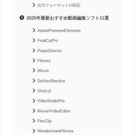
出力フォーマットの対応
2025年最新おすすめ動画編集ソフト11選
AdobePremiereElements
FinalCutPro
PowerDirector
Filmora
iMovie
DaVinciResolve
Shotcut
VideoStudioPro
MovaviVideoEditor
FlexClip
WondershareFilmora