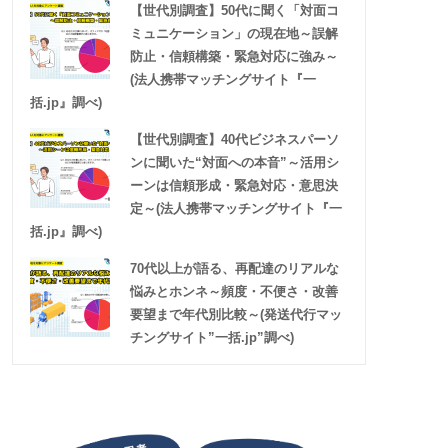
【世代別調査】50代に聞く「対面コ
ミュニケーション」の現在地～誤解
防止・信頼構築・緊急対応に強み～
(法人携帯マッチングサイト『一
括.jp』調べ)
【世代別調査】40代ビジネスパーソ
ンに聞いた“対面への本音”～活用シ
ーンは信頼形成・緊急対応・意思決
定～(法人携帯マッチングサイト『一
括.jp』調べ)
70代以上が語る、再配達のリアルな
悩みとホンネ～頻度・不便さ・改善
要望まで年代別比較～(発送代行マッ
チングサイト”一括.jp”調べ)