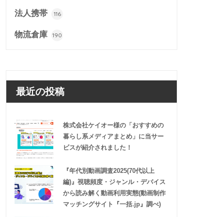
法人携帯
116
物流倉庫
190
最近の投稿
株式会社ケイオー様の「おすすめの
暮らし系メディアまとめ」に当サー
ビスが紹介されました！
『年代別動画調査2025(70代以上
編)』視聴頻度・ジャンル・デバイス
から読み解く動画利用実態(動画制作
マッチングサイト『一括.jp』調べ)