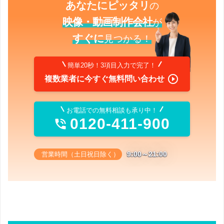
あなたにピッタリ
の
映像・動画制作会社
が
すぐに
見つかる！
簡単20秒！3項目入力で完了！

複数業者に今すぐ無料問い合わせ
お電話での無料相談も承り中！
0120-411-900

9:00～21:00
営業時間（土日祝日除く）