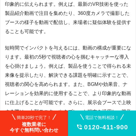
印象的に伝えられます。例えば、最新のVR技術を使った
製品紹介動画で注目を集めたり、360度カメラで撮影した
ブースの様子を動画で配信し、来場者に疑似体験を提供す
ることも可能です。
短時間でインパクトを与えるには、動画の構成が重要にな
ります。最初の5秒で視聴者の心を掴むキャッチーな導入
を心掛けましょう。例えば、製品を使うことで得られる未
来像を提示したり、解決できる課題を明確に示すことで、
視聴者の関心を高められます。また、BGMや効果音、ナ
レーションを効果的に使用することで、より印象的な動画
に仕上げることが可能です。さらに、展示会ブースで上映
する際は、大型モニターやタブレット端末を活用し、視覚
簡単20秒で完了！
電話で無料相談！
的に訴求力の高い動画コンテンツを展開することで、多く
複数業者に
0120-411-900

の来場者の足を止め、商談につなげられるでしょう。動画
今すぐ無料問い合わせ