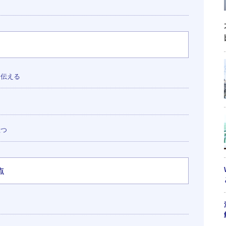
に伝える
る
立つ
点