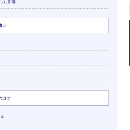
ージに影響
違い
い
のコツ
する