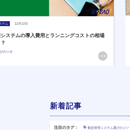
ステム
12月12日
理システムの導入費用とランニングコストの相場
ら？
びのツボ
新着記事
注目のタグ：
勤怠管理システム選びのコツ