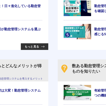
ま！日々進化している勤怠管
勤怠管
！
を確認
業が勤怠管理システムを選ぶ
勤怠管
感じる
もっと見る
るとどんなメリットが得
数ある勤怠管理シ
ものを知りたい
勤怠管理システムを導入するメリット
管は大変！勤怠管理システム
有給管
つの機