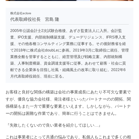
株式会社eclore
代表取締役社長 宮島 隆
2005年公認会計士2次試験合格後、あずさ監査法人に入所。会計監
査、IPO支援、内部統制構築支援、デューデリジェンス、IFRS導入支
援、その他各種コンサルティング業務に従事する。その後財務省を経
て2018年に株式会社doubLeに参画。2019年3月に取締役に就任、管理
業務全般を管掌するとともに、経営管理及び戦略立案、内部統制構
築、人事制度構築、資金調達支援等に従事。あわせて顧客・社会に貢
献できる企業体を目指し社風・組織風土の改革に取り組む。2022年6
月代表取締役就任、現在に至る。
お客様と良好な関係の構築は会社の事業成長にあたり不可欠な要素で
すが、優良な協力会社様、発注者様といったパートナーのの開拓、関
係構築もまた一方で重要な要素といえます。しかしながら、パートナ
ーの開拓は困難な作業であり、簡単に行うことはできません。
『失敗したくないので良い業者を紹介してほしい…』
これは事業者にとって共通の悩みであり、私個人もこれまで多くの相