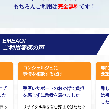
もちろんご利用は
完全無料
です！
EMEAO!
ご利用者様の声
コンシェルジュに
専
事情を相談するだけ
要
ナブ
手厚いサポートのおかげで負担
難
した
を感じずに業者を選べました
は
し
行っ
リサイクル業を営む弊社ではただ今