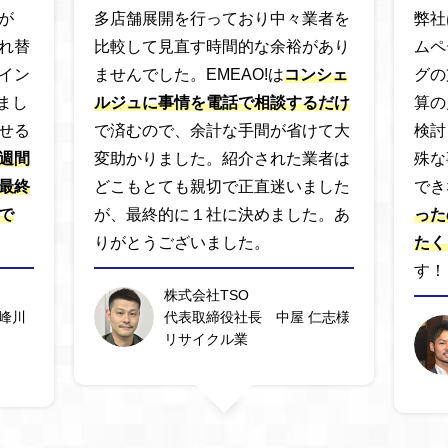
が
多店舗展開を行っており中々業者を
弊社
れ替
比較して見直す時間的な余裕があり
ムペ
イン
ませんでした。EMEAO!は
コンシェ
グの
まし
ルジュに事情を電話で相談するだけ
算の
せる
で済むので、余計な手間が省けて大
検討
週間
変助かりました。紹介された業者は
殊な
最終
どこもとても親切で正直迷いました
でき
で
が、最終的に１社に決めました。あ
った
りがとうございました。
たく
す！
株式会社TSO
峰川
代表取締役社長 中屋 仁志様
リサイクル業