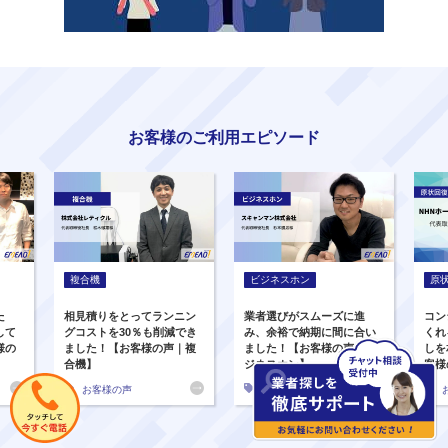
お客様のご利用エピソード
複合機
ビジネスホン
原
た
相見積りをとってランニン
業者選びがスムーズに進
コン
して
グコストを30％も削減でき
み、余裕で納期に間に合い
くれ
様の
ました！【お客様の声｜複
ました！【お客様の声｜ビ
しを
合機】
ジネスホン】
客様
お客様の声
お客様の声