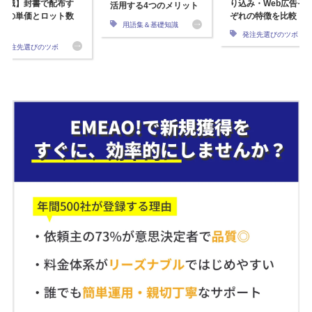
知識】封書で配布す
り込み・Web広告そ
活用する4つのメリット
際の単価とロット数
ぞれの特徴を比較
用語集＆基礎知識
？
発注先選びのツボ
発注先選びのツボ