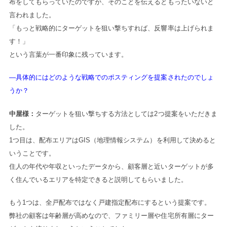
布をしてもらっていたのですが、そのことを伝えるともったいないと
言われました。
「もっと戦略的にターゲットを狙い撃ちすれば、反響率は上げられま
す！」
という言葉が一番印象に残っています。
―具体的にはどのような戦略でのポスティングを提案されたのでしょ
うか？
中屋様：
ターゲットを狙い撃ちする方法としては2つ提案をいただきま
した。
1つ目は、配布エリアはGIS（地理情報システム）を利用して決めると
いうことです。
住人の年代や年収といったデータから、顧客層と近いターゲットが多
く住んでいるエリアを特定できると説明してもらいました。
もう1つは、全戸配布ではなく戸建指定配布にするという提案です。
弊社の顧客は年齢層が高めなので、ファミリー層や住宅所有層にター