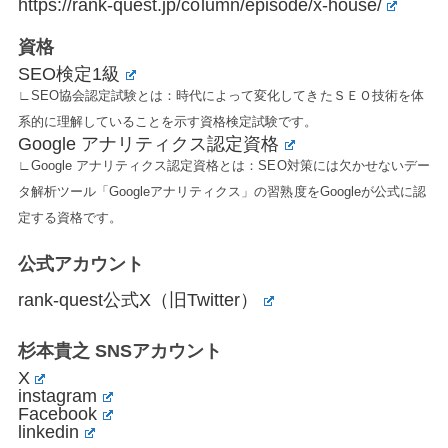
https://rank-quest.jp/column/episode/x-house/
資格
SEO検定1級
∟SEO協会認定試験とは：時代によって変化してきたＳＥＯ技術を体
系的に理解していることを示す資格検定試験です。
Google アナリティクス認定資格
∟Google アナリティクス認定資格とは：SEO対策には欠かせないデー
タ解析ツール「Googleアナリティクス」の習熟度をGoogleが公式に認
定する資格です。
公式アカウント
rank-quest公式X（旧Twitter）
杉本貴之 SNSアカウント
X
instagram
Facebook
linkedin