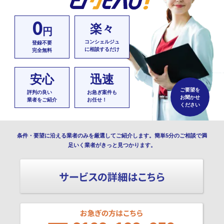
0
楽々
円
コンシェルジュ
登録不要
に相談するだけ
完全無料
安心
迅速
ご要望を
評判の良い
お急ぎ案件も
お聞かせ
業者をご紹介
お任せ！
ください
条件・要望に沿える業者のみを厳選してご紹介します。簡単5分のご相談で満
足いく業者がきっと見つかります。