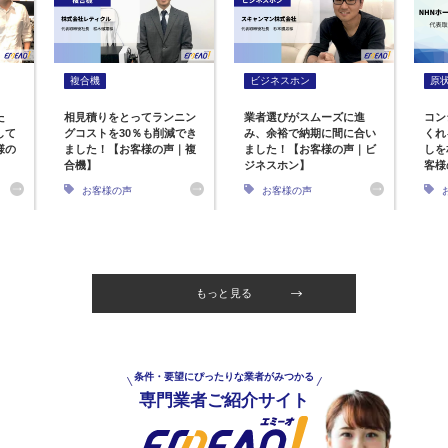
複合機
ビジネスホン
原
た
相見積りをとってランニン
業者選びがスムーズに進
コン
して
グコストを30％も削減でき
み、余裕で納期に間に合い
くれ
様の
ました！【お客様の声｜複
ました！【お客様の声｜ビ
しを
合機】
ジネスホン】
客様
お客様の声
お客様の声
もっと見る
条件・要望にぴったりな業者がみつかる
専門業者ご紹介サイト