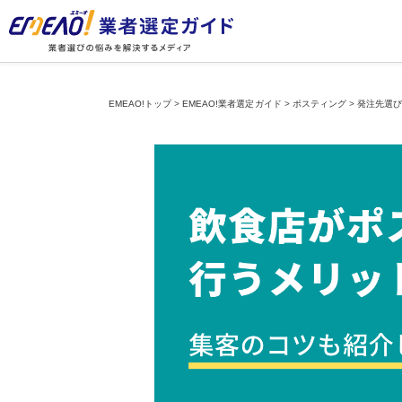
EMEAO!トップ
>
EMEAO!業者選定ガイド
>
ポスティング
>
発注先選