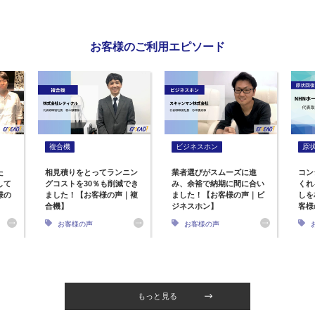
お客様のご利用エピソード
複合機
ビジネスホン
原
た
相見積りをとってランニン
業者選びがスムーズに進
コン
して
グコストを30％も削減でき
み、余裕で納期に間に合い
くれ
様の
ました！【お客様の声｜複
ました！【お客様の声｜ビ
しを
合機】
ジネスホン】
客様
お客様の声
お客様の声
もっと見る