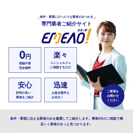
条件・要望にぴったりな業者がみつかる
専門業者ご紹介サイト
0
楽々
円
コンシェルジュ
登録不要
に相談するだけ
完全無料
安心
迅速
ご要望を
評判の良い
お急ぎ案件も
お聞かせ
業者をご紹介
お任せ！
ください
条件・要望に沿える業者のみを厳選してご紹介します。簡単5分のご相談で満
足いく業者がきっと見つかります。