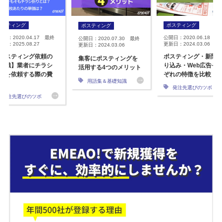
ポスティング
ポスティング
ポスティング
開日：2020.04.17 最終
公開日：2020.06.18 最
公開日：2020.07.30 最終
日：2025.08.27
更新日：2024.03.06
更新日：2024.03.06
ポスティング依頼の
ポスティング・新聞
集客にポスティングを
知識】業者にチラシ
り込み・Web広告そ
活用する4つのメリット
りを依頼する際の費
ぞれの特徴を比較
用語集＆基礎知識
発注先選びのツボ
発注先選びのツボ