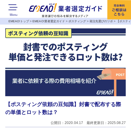
EMEAO!トップ
>
EMEAO!業者選定ガイド
>
ポスティング
>
発注先選びのツボ
>
【ポステ
【ポスティング依頼の豆知識】封書で配布する際
の単価とロット数は？
公開日：2020.04.17 最終更新日：2025.08.27