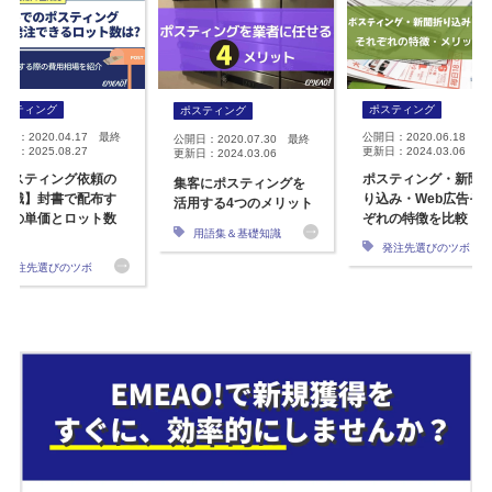
ポスティング
ポスティング
ポスティング
開日：2020.04.17 最終
公開日：2020.06.18 最
公開日：2020.07.30 最終
日：2025.08.27
更新日：2024.03.06
更新日：2024.03.06
ポスティング依頼の
ポスティング・新聞
集客にポスティングを
知識】封書で配布す
り込み・Web広告そ
活用する4つのメリット
際の単価とロット数
ぞれの特徴を比較
用語集＆基礎知識
？
発注先選びのツボ
発注先選びのツボ