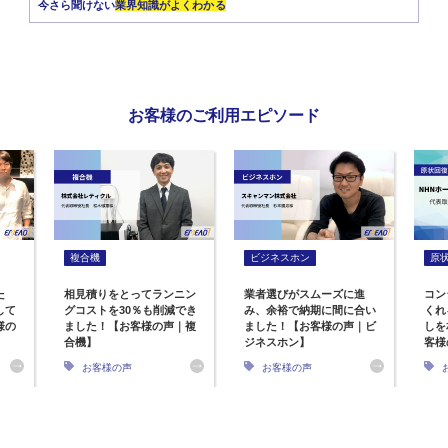
今さら聞けない
業界知識がよくわかる
お客様のご利用エピソード
複合機
ビジネスホン
原
た
相見積りをとってランニン
業者選びがスムーズに進
コン
して
グコストを30％も削減でき
み、余裕で納期に間に合い
くれ
様の
ました！【お客様の声｜複
ました！【お客様の声｜ビ
しを
合機】
ジネスホン】
客様
お客様の声
お客様の声