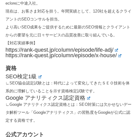
ecloreに中途入社。
現在は、お客さま対応を担う。年間実績として、120社を超えるクライ
アントのSEOコンサルを担当。
より高いSEO成果をご提供するために最新のSEO情報とクライアント
からの要望を元に日々サービスの品質改善に取り組んでいる。
【対応実績事例】
https://rank-quest.jp/column/episode/life-adj/
https://rank-quest.jp/column/episode/x-house/
資格
SEO検定1級
∟SEO協会認定試験とは：時代によって変化してきたＳＥＯ技術を体
系的に理解していることを示す資格検定試験です。
Google アナリティクス認定資格
∟Google アナリティクス認定資格とは：SEO対策には欠かせないデー
タ解析ツール「Googleアナリティクス」の習熟度をGoogleが公式に認
定する資格です。
公式アカウント