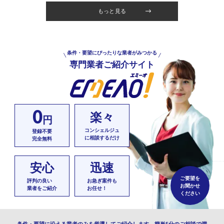
もっと見る
条件・要望にぴったりな業者がみつかる
専門業者ご紹介サイト
0
楽々
円
コンシェルジュ
登録不要
に相談するだけ
完全無料
安心
迅速
ご要望を
評判の良い
お急ぎ案件も
お聞かせ
業者をご紹介
お任せ！
ください
条件・要望に沿える業者のみを厳選してご紹介します。簡単5分のご相談で満