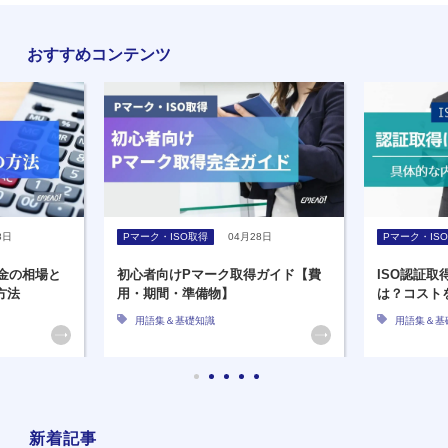
おすすめコンテンツ
8日
Pマーク・ISO取得
04月28日
Pマーク・IS
金の相場と
初心者向けPマーク取得ガイド【費
ISO認証
方法
用・期間・準備物】
は？コスト
用語集＆基礎知識
用語集＆基
新着記事