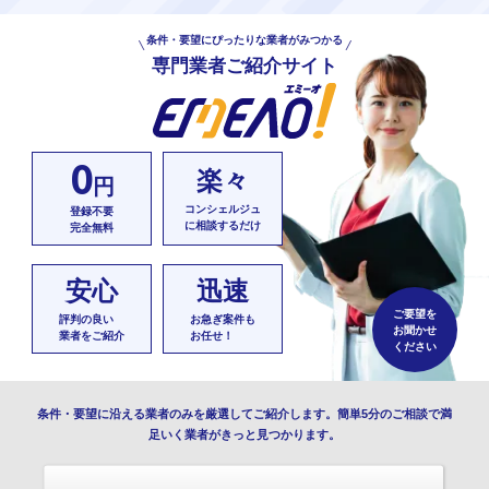
条件・要望にぴったりな業者がみつかる
専門業者ご紹介サイト
0
楽々
円
コンシェルジュ
登録不要
に相談するだけ
完全無料
安心
迅速
ご要望を
評判の良い
お急ぎ案件も
お聞かせ
業者をご紹介
お任せ！
ください
条件・要望に沿える業者のみを厳選してご紹介します。簡単5分のご相談で満
足いく業者がきっと見つかります。