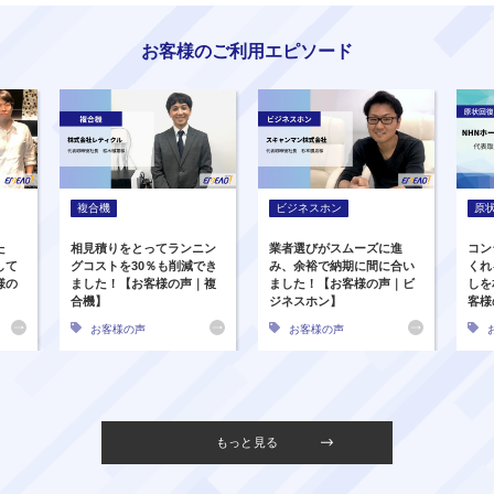
お客様のご利用エピソード
複合機
ビジネスホン
原
た
相見積りをとってランニン
業者選びがスムーズに進
コン
して
グコストを30％も削減でき
み、余裕で納期に間に合い
くれ
様の
ました！【お客様の声｜複
ました！【お客様の声｜ビ
しを
合機】
ジネスホン】
客様
お客様の声
お客様の声
もっと見る