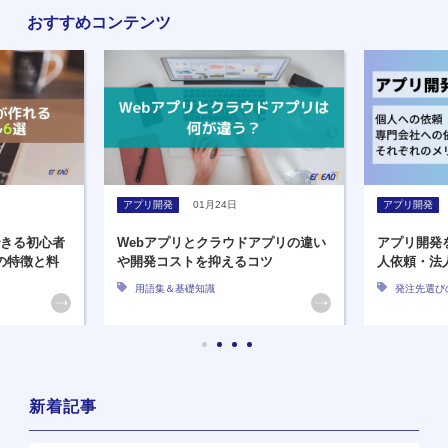
おすすめコンテンツ
アプリ開発
01月24日
アプリ開発
できる初心者
Webアプリとクラウドアプリの違い
アプリ開発
の特徴と料
や開発コストを抑えるコツ
人依頼・法
用語集＆基礎知識
発注先選び
新着記事