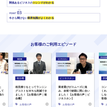
関係あるビジネスの
トレンドがわかる
今さら聞けない
業界知識がよくわかる
お客様のご利用エピソード
複合機
ビジネスホン
原
た
相見積りをとってランニン
業者選びがスムーズに進
コン
して
グコストを30％も削減でき
み、余裕で納期に間に合い
くれ
様の
ました！【お客様の声｜複
ました！【お客様の声｜ビ
しを
合機】
ジネスホン】
客様
お客様の声
お客様の声