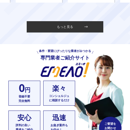
もっと見る
条件・要望にぴったりな業者がみつかる
専門業者ご紹介サイト
0
楽々
円
コンシェルジュ
登録不要
に相談するだけ
完全無料
安心
迅速
ご要望を
評判の良い
お急ぎ案件も
お聞かせ
業者をご紹介
お任せ！