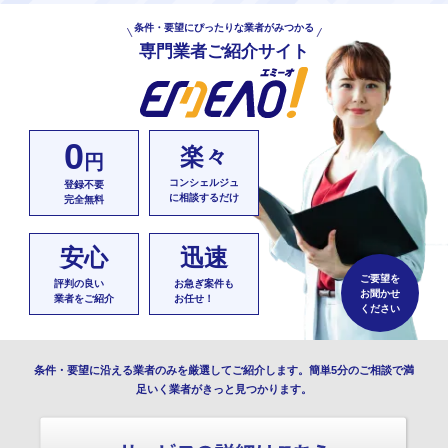
条件・要望にぴったりな業者がみつかる
専門業者ご紹介サイト
0
楽々
円
コンシェルジュ
登録不要
に相談するだけ
完全無料
安心
迅速
ご要望を
評判の良い
お急ぎ案件も
お聞かせ
業者をご紹介
お任せ！
ください
条件・要望に沿える業者のみを厳選してご紹介します。簡単5分のご相談で満
足いく業者がきっと見つかります。