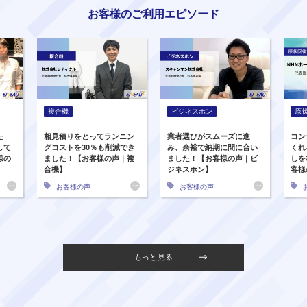
お客様のご利用エピソード
複合機
ビジネスホン
原
た
相見積りをとってランニン
業者選びがスムーズに進
コン
して
グコストを30％も削減でき
み、余裕で納期に間に合い
くれ
様の
ました！【お客様の声｜複
ました！【お客様の声｜ビ
しを
合機】
ジネスホン】
客様
お客様の声
お客様の声
もっと見る