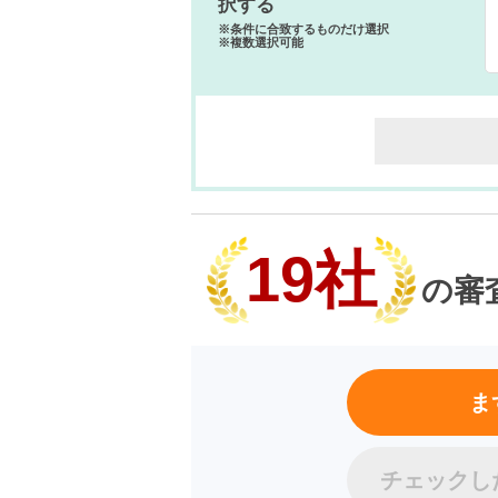
択する
※条件に合致するものだけ選択
※複数選択可能
19社
の審
ま
チェックし