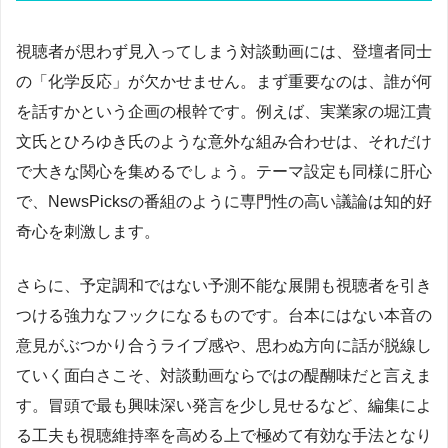
視聴者が思わず見入ってしまう対談動画には、登壇者同士
の「化学反応」が欠かせません。まず重要なのは、誰が何
を話すかという企画の根幹です。例えば、実業家の堀江貴
文氏とひろゆき氏のような意外な組み合わせは、それだけ
で大きな関心を集めるでしょう。テーマ設定も同様に肝心
で、NewsPicksの番組のように専門性の高い議論は知的好
奇心を刺激します。
さらに、予定調和ではない予測不能な展開も視聴者を引き
つける強力なフックになるものです。台本にはない本音の
意見がぶつかり合うライブ感や、思わぬ方向に話が脱線し
ていく面白さこそ、対談動画ならではの醍醐味だと言えま
す。冒頭で最も興味深い発言を少し見せるなど、編集によ
る工夫も視聴維持率を高める上で極めて有効な手法となり