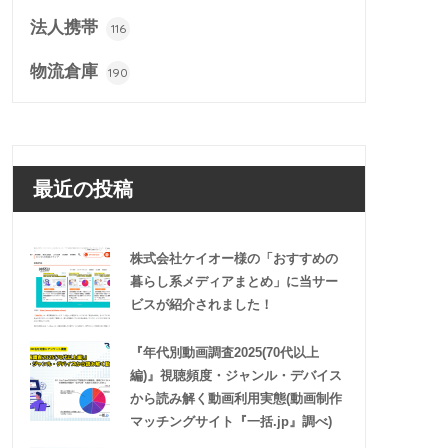
法人携帯
116
物流倉庫
190
最近の投稿
株式会社ケイオー様の「おすすめの
暮らし系メディアまとめ」に当サー
ビスが紹介されました！
『年代別動画調査2025(70代以上
編)』視聴頻度・ジャンル・デバイス
から読み解く動画利用実態(動画制作
マッチングサイト『一括.jp』調べ)