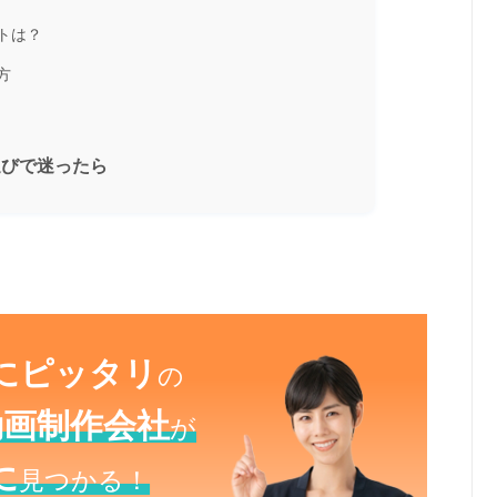
トは？
方
選びで迷ったら
にピッタリ
の
動画制作会社
が
に
見つかる！