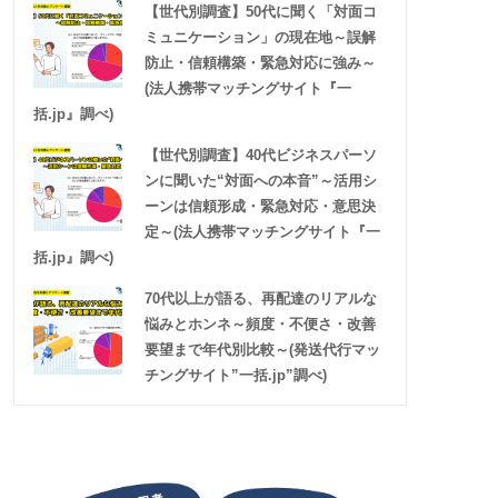
【世代別調査】50代に聞く「対面コ
ミュニケーション」の現在地～誤解
防止・信頼構築・緊急対応に強み～
(法人携帯マッチングサイト『一
括.jp』調べ)
【世代別調査】40代ビジネスパーソ
ンに聞いた“対面への本音”～活用シ
ーンは信頼形成・緊急対応・意思決
定～(法人携帯マッチングサイト『一
括.jp』調べ)
70代以上が語る、再配達のリアルな
悩みとホンネ～頻度・不便さ・改善
要望まで年代別比較～(発送代行マッ
チングサイト”一括.jp”調べ)