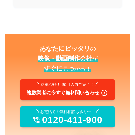
あなたにピッタリ
の
映像・動画制作会社
が
すぐに
見つかる！
簡単20秒！3項目入力で完了！

複数業者に今すぐ無料問い合わせ
お電話での無料相談も承り中！
0120-411-900
