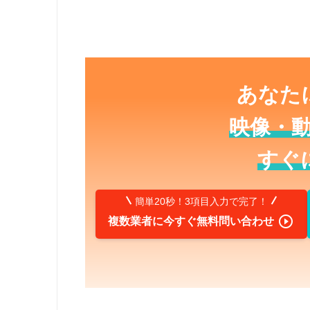
あなた
映像・
すぐ
簡単20秒！3項目入力で完了！

複数業者に今すぐ無料問い合わせ