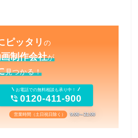
にピッタリ
の
動画制作会社
が
に
見つかる！
お電話での無料相談も承り中！
0120-411-900

9:00～21:00
営業時間（土日祝日除く）