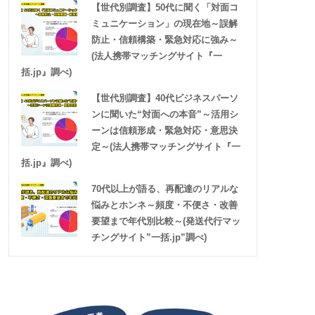
【世代別調査】50代に聞く「対面コ
ミュニケーション」の現在地～誤解
防止・信頼構築・緊急対応に強み～
(法人携帯マッチングサイト『一
括.jp』調べ)
【世代別調査】40代ビジネスパーソ
ンに聞いた“対面への本音”～活用シ
ーンは信頼形成・緊急対応・意思決
定～(法人携帯マッチングサイト『一
括.jp』調べ)
70代以上が語る、再配達のリアルな
悩みとホンネ～頻度・不便さ・改善
要望まで年代別比較～(発送代行マッ
チングサイト”一括.jp”調べ)