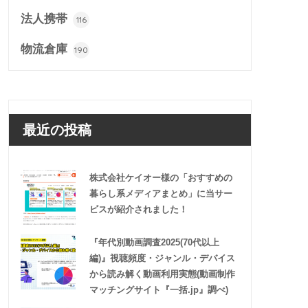
法人携帯
116
物流倉庫
190
最近の投稿
株式会社ケイオー様の「おすすめの
暮らし系メディアまとめ」に当サー
ビスが紹介されました！
『年代別動画調査2025(70代以上
編)』視聴頻度・ジャンル・デバイス
から読み解く動画利用実態(動画制作
マッチングサイト『一括.jp』調べ)