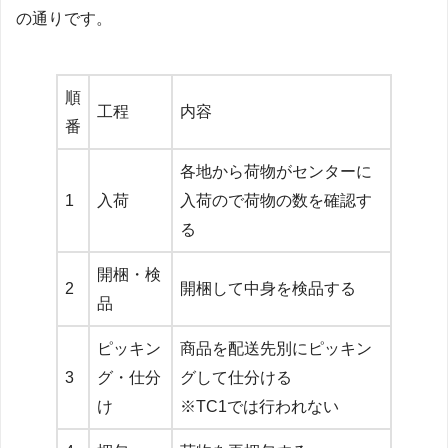
の通りです。
順
工程
内容
番
各地から荷物がセンターに
1
入荷
入荷ので荷物の数を確認す
る
開梱・検
2
開梱して中身を検品する
品
ピッキン
商品を配送先別にピッキン
3
グ・仕分
グして仕分ける
け
※TC1では行われない