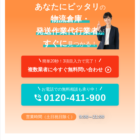
あなたにピッタリ
の
物流倉庫・
発送作業代行業者
が
すぐに
見つかる！
簡単20秒！3項目入力で完了！

複数業者に今すぐ無料問い合わせ
お電話での無料相談も承り中！
0120-411-900

9:00～21:00
営業時間（土日祝日除く）