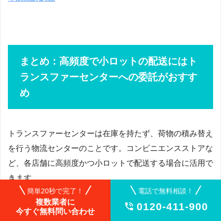
まとめ：高頻度で小ロットの配送にはト
ランスファーセンターへの委託がおすす
め
トランスファーセンターは在庫を持たず、荷物の積み替え
を行う物流センターのことです。コンビニエンスストアな
ど、各店舗に高頻度かつ小ロットで配送する場合に活用で
きます。
簡単20秒で完了！
電話で無料相談！
複数業者に
自社で倉庫を持たなくてもセンターへの物流委託は可能な
0120-411-900

今すぐ無料問い合わせ
ので、出荷に関わる人件費や工数に悩んでいる事業者の方