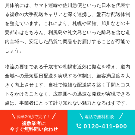
具体的には、ヤマト運輸や佐川急便といった日本を代表す
る複数の大手配送キャリアと深く連携し、盤石な配送体制
を整えています。これにより、札幌や函館、旭川などの主
要都市はもちろん、利尻島や礼文島といった離島を含む道
内全域へ、安定した品質で商品をお届けすることが可能で
しょう。
物流の要衝である千歳市や札幌市近郊に拠点を構え、道内
全域への最短翌日配送を実現する体制は、顧客満足度を大
きく向上させます。自社で複雑な配送網を築く手間とコス
トをかけることなく、広範囲への迅速な発送が実現できる
点は、事業者にとって計り知れない魅力となるはずです。
簡単20秒で完了！
電話で無料相談！
複数業者に
0120-411-900

今すぐ無料問い合わせ