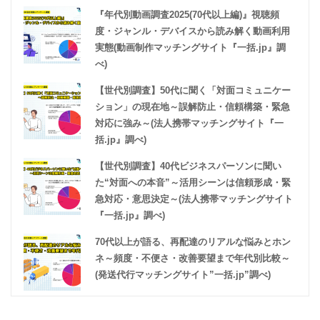
『年代別動画調査2025(70代以上編)』視聴頻
度・ジャンル・デバイスから読み解く動画利用
実態(動画制作マッチングサイト『一括.jp』調
べ)
【世代別調査】50代に聞く「対面コミュニケー
ション」の現在地～誤解防止・信頼構築・緊急
対応に強み～(法人携帯マッチングサイト『一
括.jp』調べ)
【世代別調査】40代ビジネスパーソンに聞い
た“対面への本音”～活用シーンは信頼形成・緊
急対応・意思決定～(法人携帯マッチングサイト
『一括.jp』調べ)
70代以上が語る、再配達のリアルな悩みとホン
ネ～頻度・不便さ・改善要望まで年代別比較～
(発送代行マッチングサイト”一括.jp”調べ)