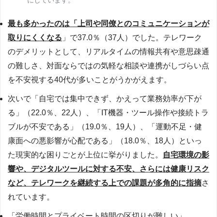
最も多かったのは「上司や同僚とのコミュニケーションが
取りにくくなる
」で37.0％（37人）でした。テレワーク
のデメリットとして、リアルタイムの情報共有や意思疎通
の難しさ、対面ならではの気軽な相談や連携がしづらい点
を不安視する40代が多いことがうかがえます。
次いで「自宅では集中できず、かえって業務効率が下が
る」（22.0％、22人）、「IT機器・ツール操作や接続トラ
ブルが不安である」（19.0％、19人）、「運動不足・健
康面への悪影響が心配である」（18.0％、18人）といっ
た現実的な困りごとが上位に挙がりました。
自宅環境の影
響や、デジタルツールに対する不安、さらには健康リスク
など、テレワークを継続する上での課題が多角的に指摘
さ
れています。
「労働時間とプライベート時間の区切りが難しい」