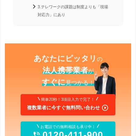
3.テレワークの課題は制度よりも「現場
対応力」にあり
あなたにピッタリ
の
法人携帯業者
が
すぐに
見つかる！
簡単20秒！3項目入力で完了！

複数業者に今すぐ無料問い合わせ
お電話での無料相談も承り中！
0120-411-900
