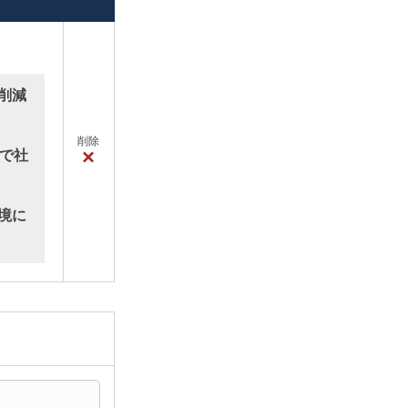
削減
削除
×
で社
境に