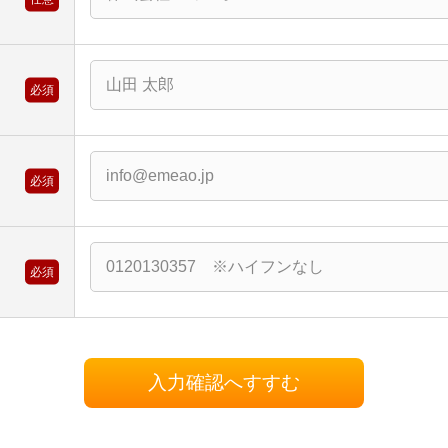
必須
ス
必須
必須
入力確認へすすむ