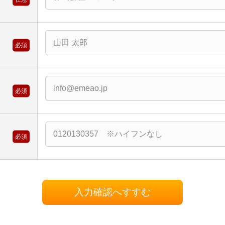
必須
ス
必須
必須
入力確認へすすむ