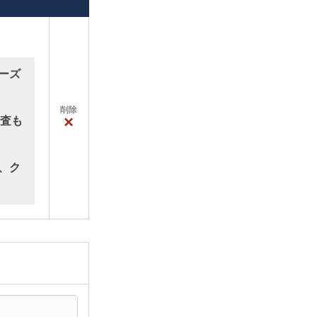
ーズ
削除
×
検査も
、ク