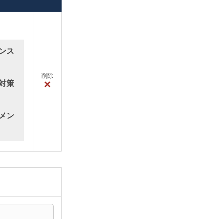
ンス
削除
×
対策
メン