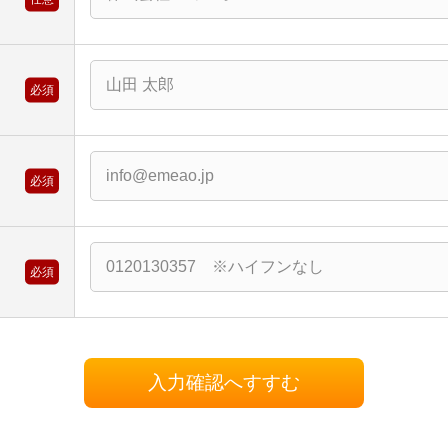
必須
ス
必須
必須
入力確認へすすむ