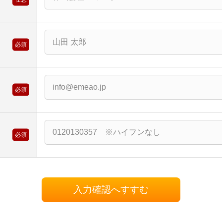
必須
ス
必須
必須
入力確認へすすむ