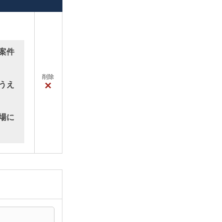
案件
削除
×
うえ
場に