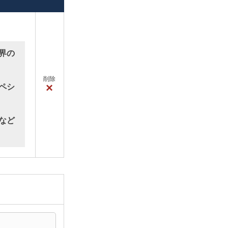
界の
削除
×
ペシ
など