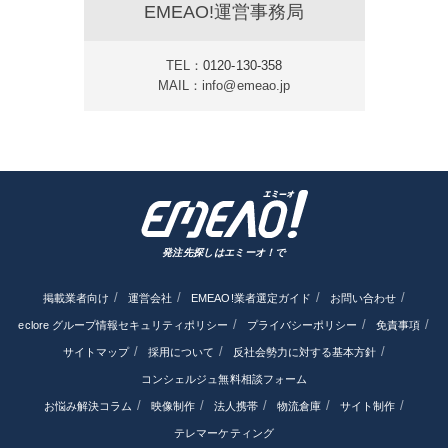
EMEAO!運営事務局
TEL：
0120-130-358
MAIL：info@emeao.jp
発注先探しはエミーオ！で
掲載業者向け
運営会社
EMEAO!業者選定ガイド
お問い合わせ
eclore グループ情報セキュリティポリシー
プライバシーポリシー
免責事項
サイトマップ
採用について
反社会勢力に対する基本方針
コンシェルジュ無料相談フォーム
お悩み解決コラム
映像制作
法人携帯
物流倉庫
サイト制作
テレマーケティング